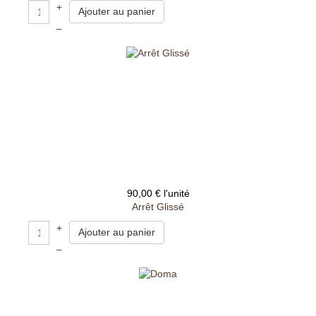
+
–
90,00 €
l'unité
Arrêt Glissé
+
–